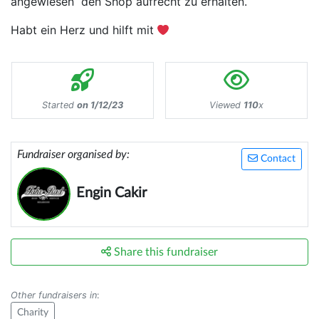
angewiesen den Shop aufrecht zu erhalten.
Habt ein Herz und hilft mit
Started
on 1/12/23
Viewed
110
x
Fundraiser organised by:
Contact
Engin Cakir
Share this fundraiser
Other fundraisers in
:
Charity