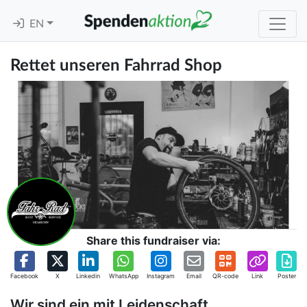
EN
Rettet unseren Fahrrad Shop
Share this fundraiser via:
Facebook
X
Linkedin
WhatsApp
Instagram
Email
QR-code
Link
Poster
Wir sind ein mit Leidenschaft