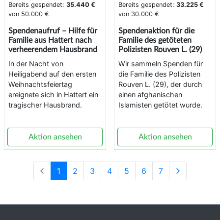
Bereits gespendet:
35.440 €
Bereits gespendet:
33.225 €
von
50.000 €
von
30.000 €
Spendenaufruf – Hilfe für
Spendenaktion für die
Familie aus Hattert nach
Familie des getöteten
verheerendem Hausbrand
Polizisten Rouven L. (29)
In der Nacht von
Wir sammeln Spenden für
Heiligabend auf den ersten
die Familie des Polizisten
Weihnachtsfeiertag
Rouven L. (29), der durch
ereignete sich in Hattert ein
einen afghanischen
tragischer Hausbrand.
Islamisten getötet wurde.
Aktion ansehen
Aktion ansehen
1
2
3
4
5
6
7