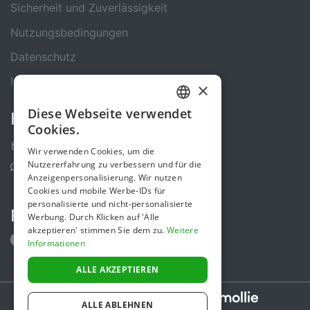
Sicherheit und Zuverlässigkeit
Nutzungsbedingungen
Datenschutz
Impressum
×
Diese Webseite verwendet
Kontakt
GERMAN
Cookies.
ENGLISH
Kontakt-Formular
Wir verwenden Cookies, um die
Nutzererfahrung zu verbessern und für die
Support Center
Anzeigenpersonalisierung. Wir nutzen
Cookies und mobile Werbe-IDs für
personalisierte und nicht-personalisierte
Folge uns
Werbung. Durch Klicken auf 'Alle
akzeptieren' stimmen Sie dem zu.
Weitere
Informationen
ALLE AKZEPTIEREN
Secure payments powered by
ALLE ABLEHNEN