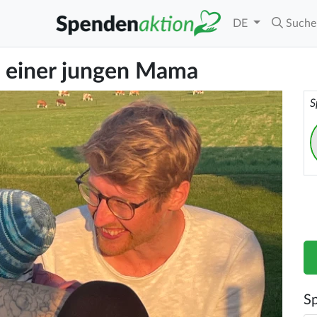
DE
Suche
 einer jungen Mama
S
S