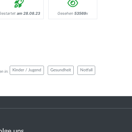
Gestartet
am 28.08.23
Gesehen
53569
x
Kinder / Jugend
Gesundheit
Notfall
n in
:
olge uns