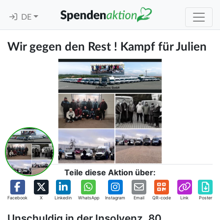
DE
Wir gegen den Rest ! Kampf für Julien
Teile diese Aktion über:
Facebook
X
Linkedin
WhatsApp
Instagram
Email
QR-code
Link
Poster
Unschuldig in der Insolvenz, 80