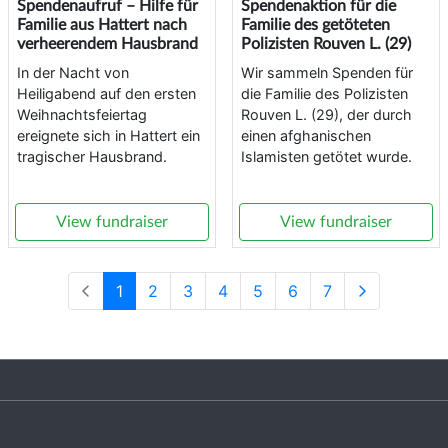
Spendenaufruf – Hilfe für
Spendenaktion für die
Familie aus Hattert nach
Familie des getöteten
verheerendem Hausbrand
Polizisten Rouven L. (29)
In der Nacht von
Wir sammeln Spenden für
Heiligabend auf den ersten
die Familie des Polizisten
Weihnachtsfeiertag
Rouven L. (29), der durch
ereignete sich in Hattert ein
einen afghanischen
tragischer Hausbrand.
Islamisten getötet wurde.
View fundraiser
View fundraiser
1
2
3
4
5
6
7