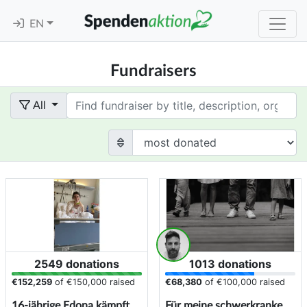
EN
Fundraisers
Term
All
2549 donations
1013 donations
€152,259
of
€150,000
raised
€68,380
of
€100,000
raised
16-jährige Edona kämpft
Für meine schwerkranke