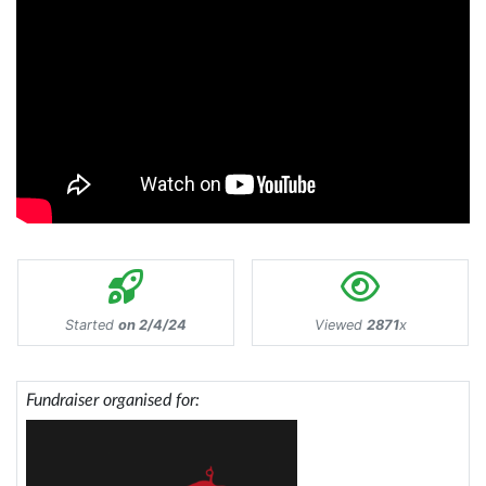
Started
on 2/4/24
Viewed
2871
x
Fundraiser organised for: