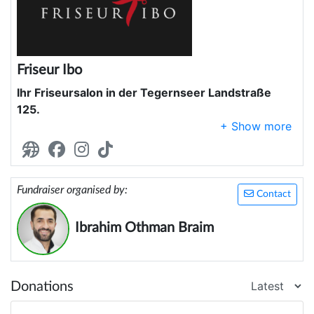
Friseur Ibo
Ihr Friseursalon in der Tegernseer Landstraße
125.
Wir möchten uns bei Ihnen für das
entgegengebrachte Vertrauen und Ihre Treue
bedanken.
Fundraiser organised by:
Contact
Als Zeichen unserer Dankbarkeit werden wir auch in
diesem Jahr mit voller Kraft unser Bestes geben,
Ibrahim Othman Braim
um jeden Besucher im Salon glücklich zu machen
und Menschen mit Projekten zu inspirieren, Gutes
zu tun.
Donations
Ihr