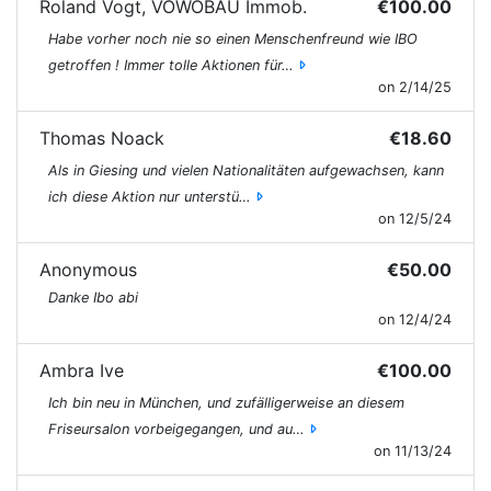
Roland Vogt, VOWOBAU Immob.
€100.00
Ibrahim Othman Braim
Inhaber Friseur Ibo
Habe vorher noch nie so einen Menschenfreund wie IBO
getroffen ! Immer tolle Aktionen für…
on 2/14/25
Thomas Noack
€18.60
Als in Giesing und vielen Nationalitäten aufgewachsen, kann
ich diese Aktion nur unterstü…
on 12/5/24
Anonymous
€50.00
Danke Ibo abi
on 12/4/24
Ambra Ive
€100.00
Ich bin neu in München, und zufälligerweise an diesem
Friseursalon vorbeigegangen, und au…
on 11/13/24