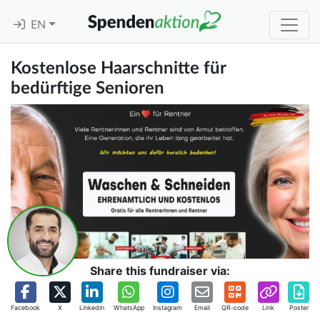
EN
Kostenlose Haarschnitte für
bedürftige Senioren
Share this fundraiser via:
Facebook
X
Linkedin
WhatsApp
Instagram
Email
QR-code
Link
Poster