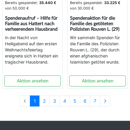
Bereits gespendet:
35.440 €
Bereits gespendet:
33.225 €
von
50.000 €
von
30.000 €
Spendenaufruf – Hilfe für
Spendenaktion für die
Familie aus Hattert nach
Familie des getöteten
verheerendem Hausbrand
Polizisten Rouven L. (29)
In der Nacht von
Wir sammeln Spenden für
Heiligabend auf den ersten
die Familie des Polizisten
Weihnachtsfeiertag
Rouven L. (29), der durch
ereignete sich in Hattert ein
einen afghanischen
tragischer Hausbrand.
Islamisten getötet wurde.
Aktion ansehen
Aktion ansehen
1
2
3
4
5
6
7