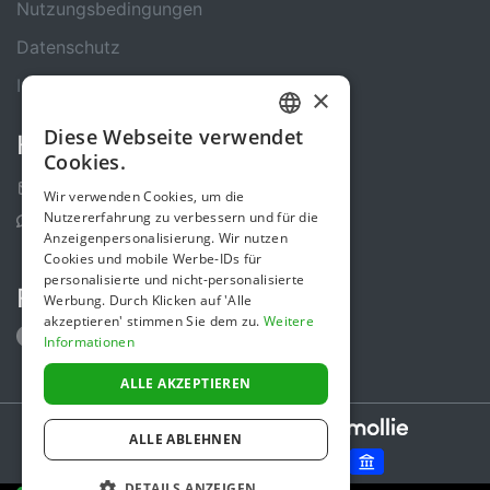
Nutzungsbedingungen
Datenschutz
Impressum
×
Diese Webseite verwendet
Kontakt
GERMAN
Cookies.
ENGLISH
Kontakt-Formular
Wir verwenden Cookies, um die
Nutzererfahrung zu verbessern und für die
Support Center
Anzeigenpersonalisierung. Wir nutzen
Cookies und mobile Werbe-IDs für
personalisierte und nicht-personalisierte
Folge uns
Werbung. Durch Klicken auf 'Alle
akzeptieren' stimmen Sie dem zu.
Weitere
Informationen
ALLE AKZEPTIEREN
Secure payments powered by
ALLE ABLEHNEN
DETAILS ANZEIGEN