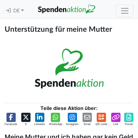
DE
Unterstützung für meine Mutter
Teile diese Aktion über:
Facebook
X
Linkedin
WhatsApp
Instagram
Email
QR-code
Link
Poster
Meine Mutter und ich haben gar kein Geld