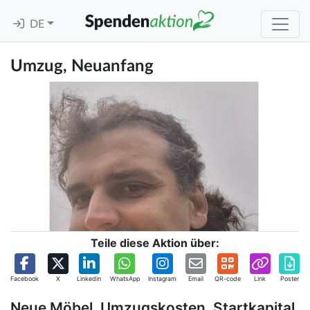
DE
Umzug, Neuanfang
Teile diese Aktion über:
Facebook
X
Linkedin
WhatsApp
Instagram
Email
QR-code
Link
Poster
Neue Möbel, Umzugskosten, Startkapital