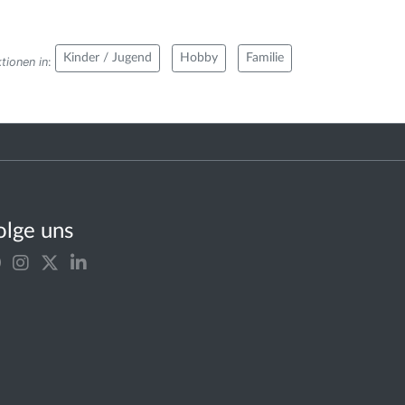
Kinder / Jugend
Hobby
Familie
tionen in
:
olge uns