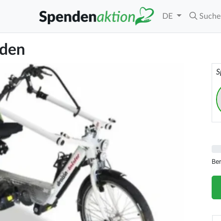
DE
Suche
yden
S
Be