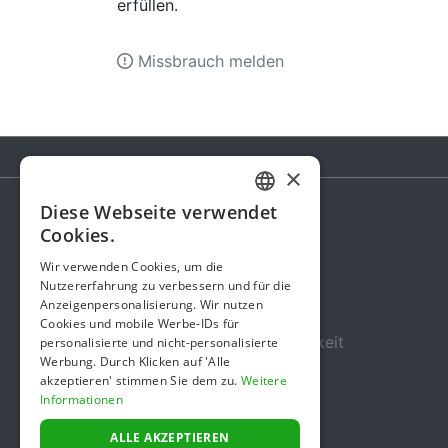
erfüllen.
Missbrauch melden
×
Diese Webseite verwendet
GERMAN
Cookies.
Spendenaktion
ENGLISH
Wir verwenden Cookies, um die
Gebühren
Nutzererfahrung zu verbessern und für die
Anzeigenpersonalisierung. Wir nutzen
Über uns
Cookies und mobile Werbe-IDs für
Sicherheit und Zuverlässigkeit
personalisierte und nicht-personalisierte
Werbung. Durch Klicken auf 'Alle
Nutzungsbedingungen
akzeptieren' stimmen Sie dem zu.
Weitere
Informationen
Datenschutz
Impressum
ALLE AKZEPTIEREN