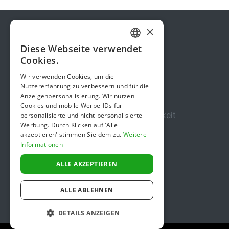
×
Diese Webseite verwendet
GERMAN
Cookies.
Spendenaktion
ENGLISH
Wir verwenden Cookies, um die
Gebühren
Nutzererfahrung zu verbessern und für die
Anzeigenpersonalisierung. Wir nutzen
Über uns
Cookies und mobile Werbe-IDs für
Sicherheit und Zuverlässigkeit
personalisierte und nicht-personalisierte
Werbung. Durch Klicken auf 'Alle
Nutzungsbedingungen
akzeptieren' stimmen Sie dem zu.
Weitere
Informationen
Datenschutz
Impressum
ALLE AKZEPTIEREN
ALLE ABLEHNEN
DETAILS ANZEIGEN