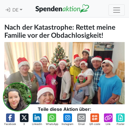
DE
Nach der Katastrophe: Rettet meine
Familie vor der Obdachlosigkeit!
Teile diese Aktion über:
Facebook
X
Linkedin
WhatsApp
Instagram
Email
QR-code
Link
Poster