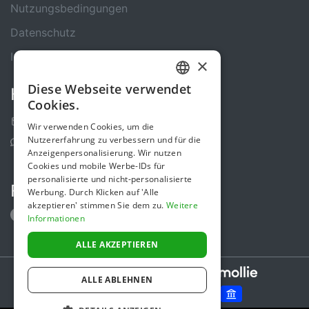
Nutzungsbedingungen
Datenschutz
Impressum
×
Diese Webseite verwendet
Kontakt
GERMAN
Cookies.
ENGLISH
Kontakt-Formular
Wir verwenden Cookies, um die
Nutzererfahrung zu verbessern und für die
Support Center
Anzeigenpersonalisierung. Wir nutzen
Cookies und mobile Werbe-IDs für
personalisierte und nicht-personalisierte
Folge uns
Werbung. Durch Klicken auf 'Alle
akzeptieren' stimmen Sie dem zu.
Weitere
Informationen
ALLE AKZEPTIEREN
Secure payments powered by
ALLE ABLEHNEN