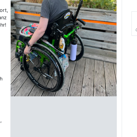
ort,
ganz
hr!
ch
,