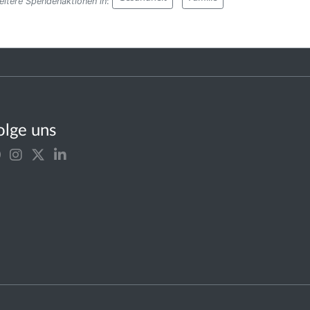
eitere Spendenaktionen in
:
olge uns