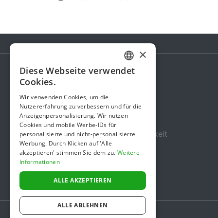
×
Diese Webseite verwendet
GERMAN
Cookies.
Spendenaktion
ENGLISH
Wir verwenden Cookies, um die
Gebühren
Nutzererfahrung zu verbessern und für die
Anzeigenpersonalisierung. Wir nutzen
Über uns
Cookies und mobile Werbe-IDs für
Sicherheit und Zuverlässigkeit
personalisierte und nicht-personalisierte
Werbung. Durch Klicken auf 'Alle
Nutzungsbedingungen
akzeptieren' stimmen Sie dem zu.
Weitere
Informationen
Datenschutz
Impressum
ALLE AKZEPTIEREN
ALLE ABLEHNEN