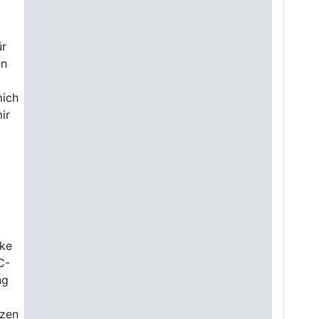
ür
en
mich
ir
rke
C-
ng
rzen