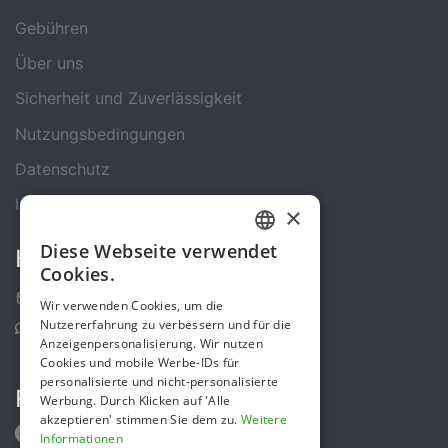
Gebühren
Über uns
Sicherheit und Zuverlässigkeit
Nutzungsbedingungen
Datenschutz
Impressum
×
Diese Webseite verwendet
Kontakt
GERMAN
Cookies.
ENGLISH
Kontakt-Formular
Wir verwenden Cookies, um die
Nutzererfahrung zu verbessern und für die
Support Center
Anzeigenpersonalisierung. Wir nutzen
Cookies und mobile Werbe-IDs für
personalisierte und nicht-personalisierte
Folge uns
Werbung. Durch Klicken auf 'Alle
akzeptieren' stimmen Sie dem zu.
Weitere
Informationen