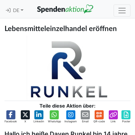
DE
Lebensmitteleinzelhandel eröffnen
Teile diese Aktion über:
Facebook
X
Linkedin
WhatsApp
Instagram
Email
QR-code
Link
Poster
Hallo ich heiße Daven Runkel bin 14 jahre