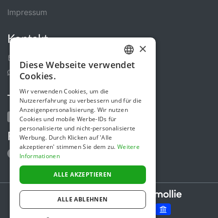
Impressum
Kontakt
×
Kontakt-Formular
Diese Webseite verwendet
GERMAN
Support Center
Cookies.
ENGLISH
Wir verwenden Cookies, um die
Teile uns
Nutzererfahrung zu verbessern und für die
Anzeigenpersonalisierung. Wir nutzen
Cookies und mobile Werbe-IDs für
personalisierte und nicht-personalisierte
Folge uns
Werbung. Durch Klicken auf 'Alle
akzeptieren' stimmen Sie dem zu.
Weitere
Informationen
ALLE AKZEPTIEREN
Secure payments powered by
ALLE ABLEHNEN