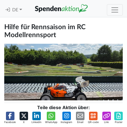
DE
Hilfe für Rennsaison im RC
Modellrennsport
Teile diese Aktion über:
Facebook
X
Linkedin
WhatsApp
Instagram
Email
QR-code
Link
Poster