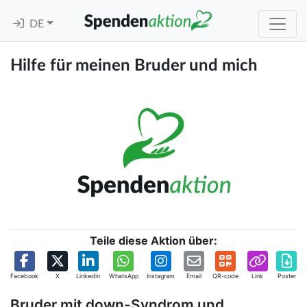
DE
Hilfe für meinen Bruder und mich
Teile diese Aktion über:
Facebook
X
Linkedin
WhatsApp
Instagram
Email
QR-code
Link
Poster
Bruder mit down-Syndrom und