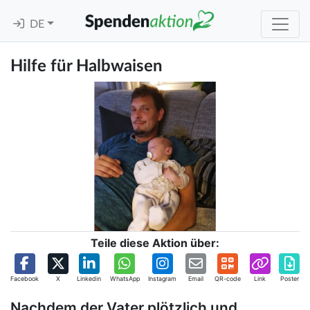
DE
Hilfe für Halbwaisen
Teile diese Aktion über:
Facebook
X
Linkedin
WhatsApp
Instagram
Email
QR-code
Link
Poster
Nachdem der Vater plötzlich und