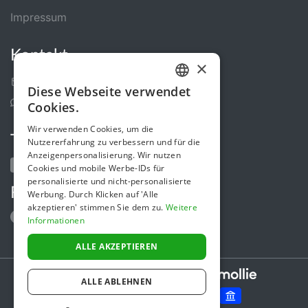
Impressum
Kontakt
×
Kontakt-Formular
Diese Webseite verwendet
GERMAN
Support Center
Cookies.
ENGLISH
Wir verwenden Cookies, um die
Teile uns
Nutzererfahrung zu verbessern und für die
Anzeigenpersonalisierung. Wir nutzen
Cookies und mobile Werbe-IDs für
personalisierte und nicht-personalisierte
Folge uns
Werbung. Durch Klicken auf 'Alle
akzeptieren' stimmen Sie dem zu.
Weitere
Informationen
ALLE AKZEPTIEREN
Secure payments powered by
ALLE ABLEHNEN