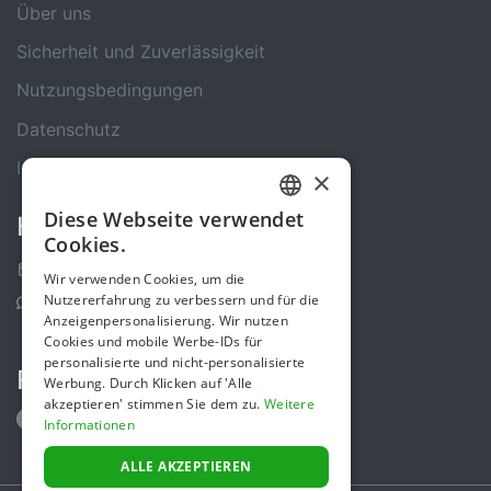
Über uns
Sicherheit und Zuverlässigkeit
Nutzungsbedingungen
Datenschutz
Impressum
×
Diese Webseite verwendet
Kontakt
GERMAN
Cookies.
ENGLISH
Kontakt-Formular
Wir verwenden Cookies, um die
Nutzererfahrung zu verbessern und für die
Support Center
Anzeigenpersonalisierung. Wir nutzen
Cookies und mobile Werbe-IDs für
personalisierte und nicht-personalisierte
Folge uns
Werbung. Durch Klicken auf 'Alle
akzeptieren' stimmen Sie dem zu.
Weitere
Informationen
ALLE AKZEPTIEREN