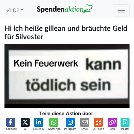
DE
Hi ich heiße gillean und bräuchte Geld
für Silvester
Teile diese Aktion über:
Facebook
X
Linkedin
WhatsApp
Instagram
Email
QR-code
Link
Poster