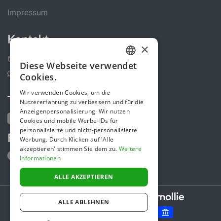
Impressum
Kontakt
×
Kontakt-Formular
Diese Webseite verwendet
GERMAN
Support Center
Cookies.
ENGLISH
Wir verwenden Cookies, um die
Teile uns
Nutzererfahrung zu verbessern und für die
Anzeigenpersonalisierung. Wir nutzen
Cookies und mobile Werbe-IDs für
personalisierte und nicht-personalisierte
Folge uns
Werbung. Durch Klicken auf 'Alle
akzeptieren' stimmen Sie dem zu.
Weitere
Informationen
ALLE AKZEPTIEREN
Secure payments powered by
ALLE ABLEHNEN