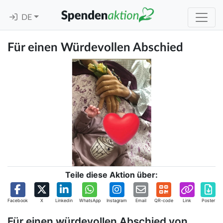
DE
Für einen Würdevollen Abschied
Teile diese Aktion über:
Facebook
X
Linkedin
WhatsApp
Instagram
Email
QR-code
Link
Poster
Für einen würdevollen Abschied von