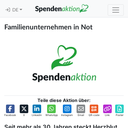
DE
Familienunternehmen in Not
Teile diese Aktion über:
Facebook
X
Linkedin
WhatsApp
Instagram
Email
QR-code
Link
Poster
Seit mehr als 30 Jahren steckt Herzblut