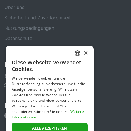
Über uns
Sicherheit und Zuverlässigkeit
Nutzungsbedingungen
Datenschutz
Impressum
×
Diese Webseite verwendet
Kontakt
GERMAN
Cookies.
ENGLISH
Kontakt-Formular
Wir verwenden Cookies, um die
Nutzererfahrung zu verbessern und für die
Support Center
Anzeigenpersonalisierung. Wir nutzen
Cookies und mobile Werbe-IDs für
personalisierte und nicht-personalisierte
Folge uns
Werbung. Durch Klicken auf 'Alle
akzeptieren' stimmen Sie dem zu.
Weitere
Informationen
ALLE AKZEPTIEREN