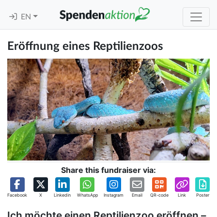
EN
Eröffnung eines Reptilienzoos
Share this fundraiser via:
Facebook
X
Linkedin
WhatsApp
Instagram
Email
QR-code
Link
Poster
Ich möchte einen Reptilienzoo eröffnen –