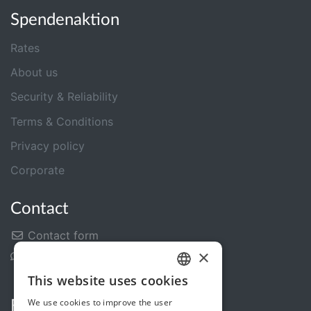
Spendenaktion
Rates
About us
Security & Reliability
Terms & Conditions
Privacy policy
Corporate
Contact
Contact form
×
Help Center
This website uses cookies
GERMAN
We use cookies to improve the user
Follow us
ENGLISH