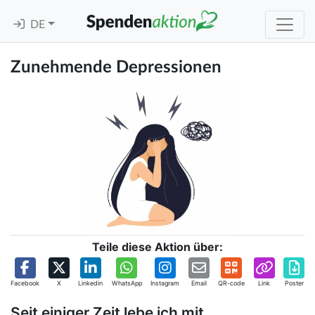
DE
Zunehmende Depressionen
Teile diese Aktion über:
Facebook
X
Linkedin
WhatsApp
Instagram
Email
QR-code
Link
Poster
Seit einiger Zeit lebe ich mit