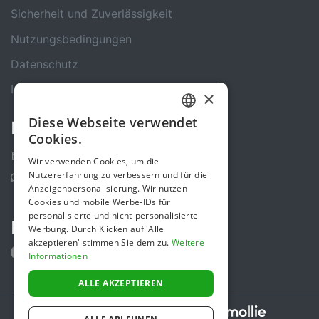
Sicherheit und Zuverlässigkeit
Nutzungsbedingungen
Datenschutz
Impressum
×
Diese Webseite verwendet
Kontakt
GERMAN
Cookies.
ENGLISH
Kontakt-Formular
Wir verwenden Cookies, um die
Nutzererfahrung zu verbessern und für die
Support Center
Anzeigenpersonalisierung. Wir nutzen
Cookies und mobile Werbe-IDs für
personalisierte und nicht-personalisierte
Folge uns
Werbung. Durch Klicken auf 'Alle
akzeptieren' stimmen Sie dem zu.
Weitere
Informationen
ALLE AKZEPTIEREN
Secure payments powered by