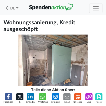
DE
Wohnungssanierung, Kredit
ausgeschöpft
Teile diese Aktion über:
Facebook
X
Linkedin
WhatsApp
Instagram
Email
QR-code
Link
Poster