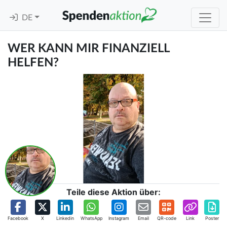
DE
WER KANN MIR FINANZIELL
HELFEN?
Teile diese Aktion über:
Facebook
X
Linkedin
WhatsApp
Instagram
Email
QR-code
Link
Poster