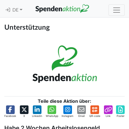
DE
Unterstützung
Teile diese Aktion über:
Facebook
X
Linkedin
WhatsApp
Instagram
Email
QR-code
Link
Poster
Habe 2 Wochen Arbeitslosengeld