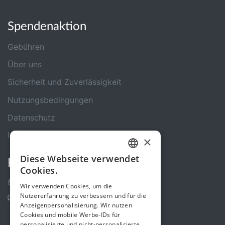
Spendenaktion
Gebühren
Über uns
Sicherheit und Zuverlässigkeit
Nutzungsbedingungen
Datenschutz
Impressum
×
Diese Webseite verwendet
Kontakt
GERMAN
Cookies.
ENGLISH
Kontakt-Formular
Wir verwenden Cookies, um die
Nutzererfahrung zu verbessern und für die
Support Center
Anzeigenpersonalisierung. Wir nutzen
Cookies und mobile Werbe-IDs für
personalisierte und nicht-personalisierte