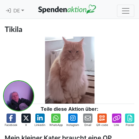
DE
Tikila
Teile diese Aktion über:
Facebook
X
Linkedin
WhatsApp
Instagram
Email
QR-code
Link
Poster
Mein kleiner Kater braucht eine OP