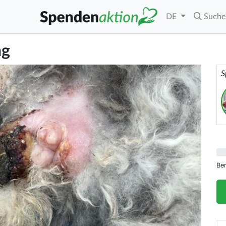
DE
Suche
ng
S
Be