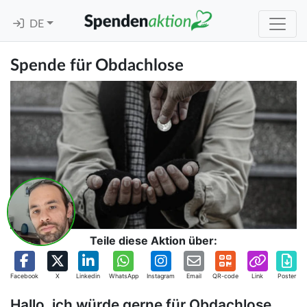
DE
Spende für Obdachlose
Teile diese Aktion über:
Facebook
X
Linkedin
WhatsApp
Instagram
Email
QR-code
Link
Poster
Hallo, ich würde gerne für Obdachlose