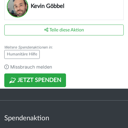
Kevin Göbbel
Teile diese Aktion
Weitere Spendenaktionen in
:
Humanitäre Hilfe
Missbrauch melden
JETZT SPENDEN
Spendenaktion