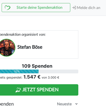
Starte deine Spendenaktion
Melde dich an
pendenaktion organisiert von:
Stefan Böse
109 Spenden
52%
1.547 €
reits gespendet:
von
3.000 €
JETZT SPENDEN
penden