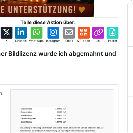
Teile diese Aktion über:
X
Linkedin
WhatsApp
Instagram
Email
QR-code
Link
Poster
ner Bildlizenz wurde ich abgemahnt und
h