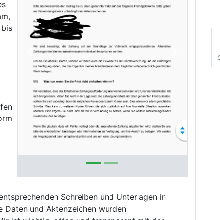
es
am,
 bis
Previous
Next
üfen
Form
 entsprechenden Schreiben und Unterlagen in
he Daten und Aktenzeichen wurden