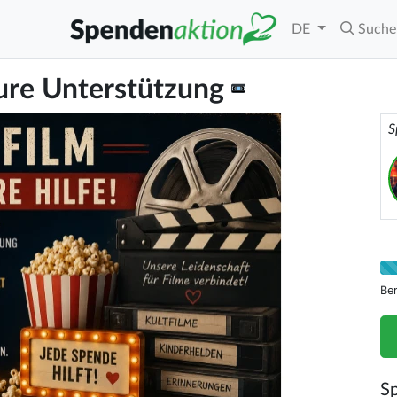
DE
Suche
ure Unterstützung
S
Be
S