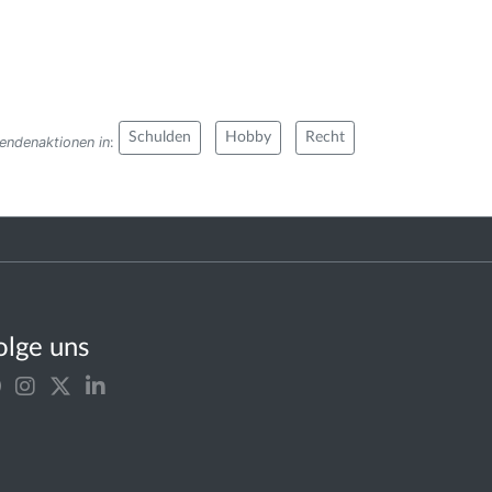
Schulden
Hobby
Recht
endenaktionen in
:
olge uns