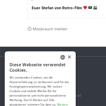
Euer Stefan von Retro-Film
Missbrauch melden
×
Diese Webseite verwendet
GERMAN
Cookies.
Spendenaktion
ENGLISH
Wir verwenden Cookies, um die
Gebühren
Nutzererfahrung zu verbessern und für die
Anzeigenpersonalisierung. Wir nutzen
Über uns
Cookies und mobile Werbe-IDs für
Sicherheit und Zuverlässigkeit
personalisierte und nicht-personalisierte
Werbung. Durch Klicken auf 'Alle
Nutzungsbedingungen
akzeptieren' stimmen Sie dem zu.
Weitere