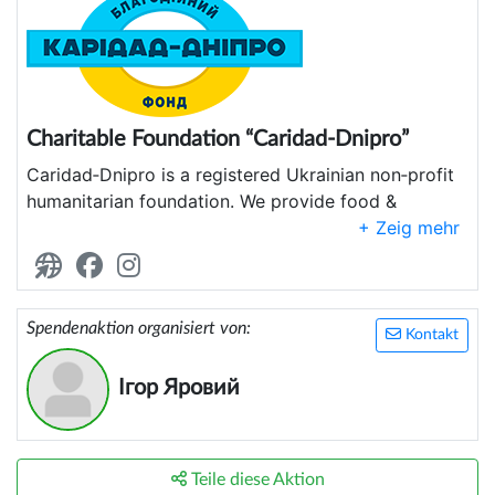
Charitable Foundation “Caridad‑Dnipro”
Caridad‑Dnipro is a registered Ukrainian non‑profit
humanitarian foundation. We provide food &
hygiene kits, solid fuel, psychological and legal
support to internally displaced persons, large
families, seniors and people with disabilities. Since
2024 we have assisted 25 000+ beneficiaries
Spendenaktion organisiert von:
across central and eastern Ukraine in line with the
Kontakt
humanitarian principles of impartiality,
transparency and accountability.
Ігор Яровий
Teile diese Aktion