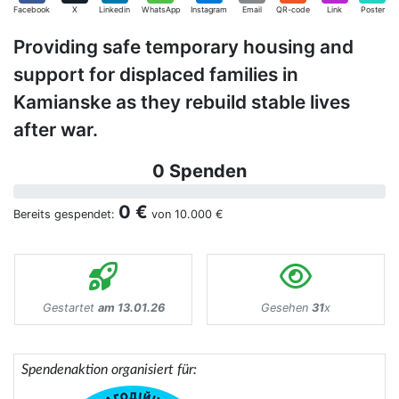
Facebook
X
Linkedin
WhatsApp
Instagram
Email
QR-code
Link
Poster
Providing safe temporary housing and
support for displaced families in
Kamianske as they rebuild stable lives
after war.
0 Spenden
0 €
Bereits gespendet:
von
10.000 €
Gestartet
am 13.01.26
Gesehen
31
x
Spendenaktion organisiert für: