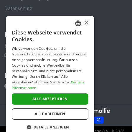
Datenschutz
Impressum
×
Diese Webseite verwendet
Kontakt
GERMAN
Cookies.
ENGLISH
Kontakt-Formular
Wir verwenden Cookies, um die
Nutzererfahrung zu verbessern und für die
Support Center
Anzeigenpersonalisierung. Wir nutzen
Cookies und mobile Werbe-IDs für
personalisierte und nicht-personalisierte
Folge uns
Werbung. Durch Klicken auf 'Alle
akzeptieren' stimmen Sie dem zu.
Weitere
Informationen
ALLE AKZEPTIEREN
Secure payments powered by
ALLE ABLEHNEN
DETAILS ANZEIGEN
Spendenaktion ist eine Initiative von Sponsor Europe B.V.
© 2026