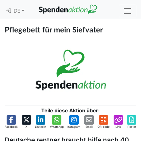
DE
Pflegebett für mein Siefvater
Teile diese Aktion über:
Facebook
X
Linkedin
WhatsApp
Instagram
Email
QR-code
Link
Poster
Deutsche rentner braucht hilfe nach 40