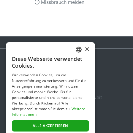
Missbrauch melden
×
Diese Webseite verwendet
GERMAN
Cookies.
Spendenaktion
ENGLISH
Wir verwenden Cookies, um die
Gebühren
Nutzererfahrung zu verbessern und für die
Anzeigenpersonalisierung. Wir nutzen
Über uns
Cookies und mobile Werbe-IDs für
Sicherheit und Zuverlässigkeit
personalisierte und nicht-personalisierte
Werbung. Durch Klicken auf 'Alle
Nutzungsbedingungen
akzeptieren' stimmen Sie dem zu.
Weitere
Informationen
Datenschutz
Impressum
ALLE AKZEPTIEREN