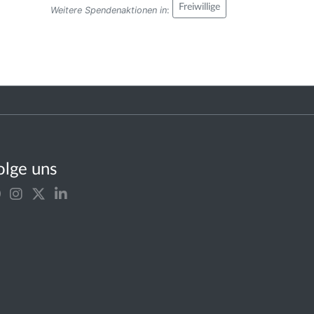
Freiwillige
Weitere Spendenaktionen in
:
olge uns