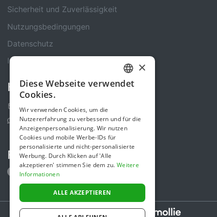
Sicherheit und Zuverlässigkeit
Nutzungsbedingungen
Datenschutz
Impressum
×
Diese Webseite verwendet
Kontakt
GERMAN
Cookies.
ENGLISH
Kontakt-Formular
Wir verwenden Cookies, um die
Nutzererfahrung zu verbessern und für die
Support Center
Anzeigenpersonalisierung. Wir nutzen
Cookies und mobile Werbe-IDs für
personalisierte und nicht-personalisierte
Folge uns
Werbung. Durch Klicken auf 'Alle
akzeptieren' stimmen Sie dem zu.
Weitere
Informationen
ALLE AKZEPTIEREN
Secure payments powered by