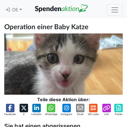
DE
Operation einer Baby Katze
Teile diese Aktion über:
Facebook
X
Linkedin
WhatsApp
Instagram
Email
QR-code
Link
Poster
Sie hat einen abgerissenen