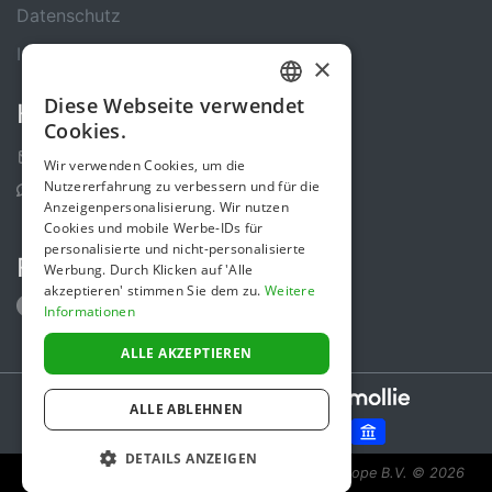
Datenschutz
Impressum
×
Diese Webseite verwendet
Kontakt
GERMAN
Cookies.
ENGLISH
Kontakt-Formular
Wir verwenden Cookies, um die
Nutzererfahrung zu verbessern und für die
Support Center
Anzeigenpersonalisierung. Wir nutzen
Cookies und mobile Werbe-IDs für
personalisierte und nicht-personalisierte
Folge uns
Werbung. Durch Klicken auf 'Alle
akzeptieren' stimmen Sie dem zu.
Weitere
Informationen
ALLE AKZEPTIEREN
Secure payments powered by
ALLE ABLEHNEN
DETAILS ANZEIGEN
Spendenaktion ist eine Initiative von Sponsor Europe B.V.
© 2026