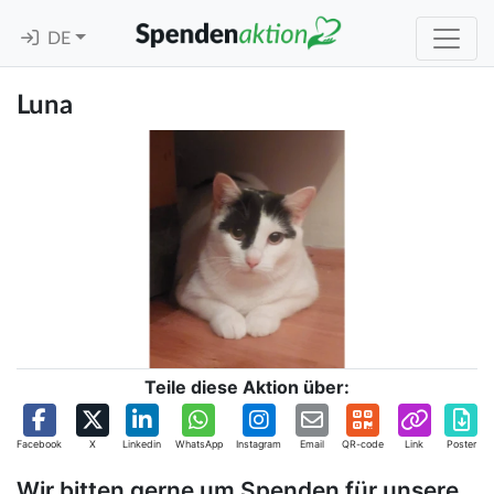
DE
Luna
Teile diese Aktion über:
Facebook
X
Linkedin
WhatsApp
Instagram
Email
QR-code
Link
Poster
Wir bitten gerne um Spenden für unsere