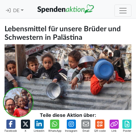
DE
Lebensmittel für unsere Brüder und
Schwestern in Palästina
Teile diese Aktion über:
Facebook
X
Linkedin
WhatsApp
Instagram
Email
QR-code
Link
Poster