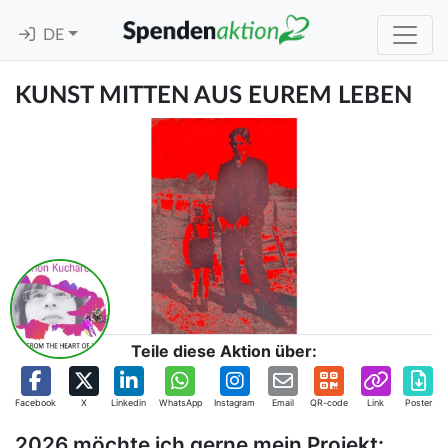
DE
KUNST MITTEN AUS EUREM LEBEN
Teile diese Aktion über:
Facebook
X
Linkedin
WhatsApp
Instagram
Email
QR-code
Link
Poster
2026 möchte ich gerne mein Projekt: