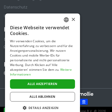
Datenschutz
Impressum
×
Diese Webseite verwendet
Kontakt
GERMAN
Cookies.
ENGLISH
Kontakt-Formular
Wir verwenden Cookies, um die
Nutzererfahrung zu verbessern und für die
Support Center
Anzeigenpersonalisierung. Wir nutzen
Cookies und mobile Werbe-IDs für
personalisierte und nicht-personalisierte
Folge uns
Werbung. Durch Klicken auf 'Alle
akzeptieren' stimmen Sie dem zu.
Weitere
Informationen
ALLE AKZEPTIEREN
Secure payments powered by
ALLE ABLEHNEN
DETAILS ANZEIGEN
Spendenaktion ist eine Initiative von Sponsor Europe B.V.
© 2026