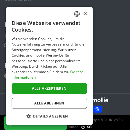
Impressum
×
Diese Webseite verwendet
Kontakt
GERMAN
Cookies.
ENGLISH
Kontakt-Formular
Wir verwenden Cookies, um die
Nutzererfahrung zu verbessern und für die
Support Center
Anzeigenpersonalisierung. Wir nutzen
Cookies und mobile Werbe-IDs für
personalisierte und nicht-personalisierte
Folge uns
Werbung. Durch Klicken auf 'Alle
akzeptieren' stimmen Sie dem zu.
Weitere
Informationen
ALLE AKZEPTIEREN
Secure payments powered by
ALLE ABLEHNEN
DETAILS ANZEIGEN
Spendenaktion ist eine Initiative von Sponsor Europe B.V.
© 2026
JETZT SPENDEN
Alle Rechte vorbehalten.
SSL