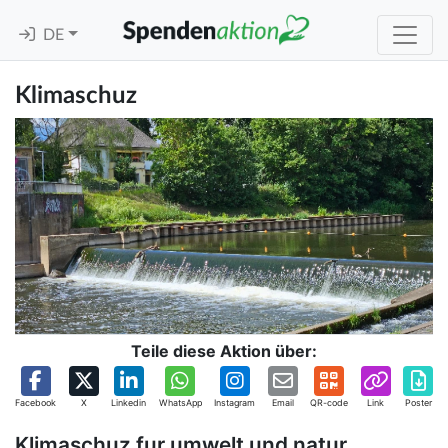
DE
Klimaschuz
Teile diese Aktion über:
Facebook
X
Linkedin
WhatsApp
Instagram
Email
QR-code
Link
Poster
Klimaschuz fur umwelt und natur