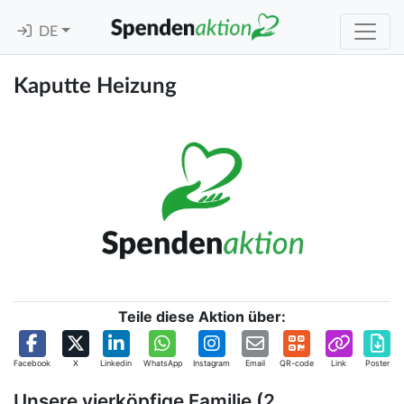
DE
Kaputte Heizung
Teile diese Aktion über:
Facebook
X
Linkedin
WhatsApp
Instagram
Email
QR-code
Link
Poster
Unsere vierköpfige Familie (2