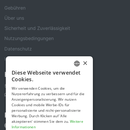
Gebühren
Über uns
Sicherheit und Zuverlässigkeit
Nutzungsbedingungen
Datenschutz
Impressum
×
Diese Webseite verwendet
Kontakt
GERMAN
Cookies.
ENGLISH
Kontakt-Formular
Wir verwenden Cookies, um die
Nutzererfahrung zu verbessern und für die
Support Center
Anzeigenpersonalisierung. Wir nutzen
Cookies und mobile Werbe-IDs für
personalisierte und nicht-personalisierte
Folge uns
Werbung. Durch Klicken auf 'Alle
akzeptieren' stimmen Sie dem zu.
Weitere
Informationen