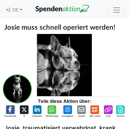
DE
Josie muss schnell operiert werden!
Teile diese Aktion über:
Facebook
X
Linkedin
WhatsApp
Instagram
Email
QR-code
Link
Poster
Josie, traumatisiert,verwahrlost, krank