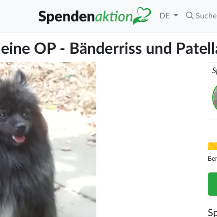
DE
Suche
 eine OP - Bänderriss und Patell
S
Be
S