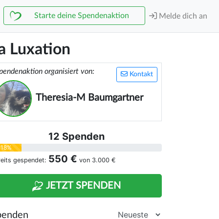
Starte deine Spendenaktion
Melde dich an
a Luxation
pendenaktion organisiert von:
Kontakt
Theresia-M Baumgartner
12 Spenden
18%
550 €
reits gespendet:
von
3.000 €
JETZT SPENDEN
penden