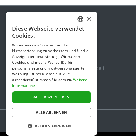
×
Diese Webseite verwendet
GERMAN
Cookies.
Spendenaktion
ENGLISH
Wir verwenden Cookies, um die
Gebühren
Nutzererfahrung zu verbessern und für die
Anzeigenpersonalisierung. Wir nutzen
Über uns
Cookies und mobile Werbe-IDs für
Sicherheit und Zuverlässigkeit
personalisierte und nicht-personalisierte
Werbung. Durch Klicken auf 'Alle
Nutzungsbedingungen
akzeptieren' stimmen Sie dem zu.
Weitere
Informationen
Datenschutz
Impressum
ALLE AKZEPTIEREN
ALLE ABLEHNEN
DETAILS ANZEIGEN