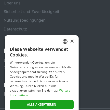
Über uns
Sicherheit und Zuverlässigkeit
Nutzungsbedingungen
Datenschutz
Impressum
×
Diese Webseite verwendet
Kontakt
GERMAN
Cookies.
ENGLISH
Kontakt-Formular
Wir verwenden Cookies, um die
Nutzererfahrung zu verbessern und für die
Support Center
Anzeigenpersonalisierung. Wir nutzen
Cookies und mobile Werbe-IDs für
personalisierte und nicht-personalisierte
Folge uns
Werbung. Durch Klicken auf 'Alle
akzeptieren' stimmen Sie dem zu.
Weitere
Informationen
ALLE AKZEPTIEREN