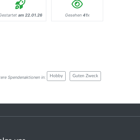
Gestartet
am 22.01.26
Gesehen
41
x
Hobby
Guten Zweck
tere Spendenaktionen in
: