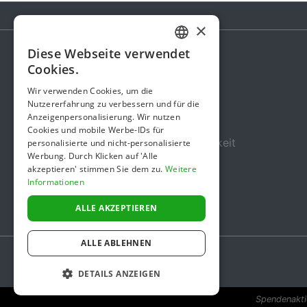
×
Diese Webseite verwendet
GERMAN
Cookies.
Spendenaktion
ENGLISH
Wir verwenden Cookies, um die
Gebühren
Nutzererfahrung zu verbessern und für die
Anzeigenpersonalisierung. Wir nutzen
Über uns
Cookies und mobile Werbe-IDs für
Sicherheit und Zuverlässigkeit
personalisierte und nicht-personalisierte
Werbung. Durch Klicken auf 'Alle
Nutzungsbedingungen
akzeptieren' stimmen Sie dem zu.
Weitere
Informationen
Datenschutz
Impressum
ALLE AKZEPTIEREN
ALLE ABLEHNEN
DETAILS ANZEIGEN
Spendenaktio