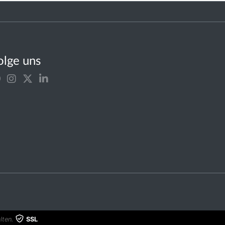
olge uns
lten.
SSL